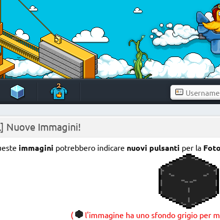
L] Nuove Immagini!
ueste
immagini
potrebbero indicare
nuovi pulsanti
per la
Fot
(
l'immagine ha uno sfondo grigio per mo