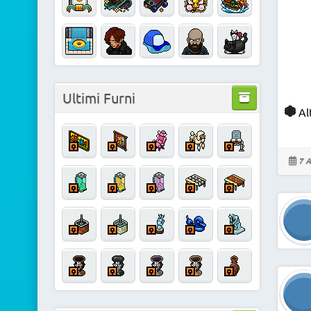
Ultimi Furni
Al
7 A