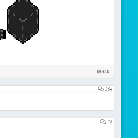
648
354
18