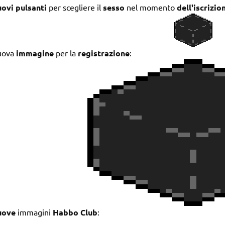
ovi pulsanti
per scegliere il
sesso
nel momento
dell'iscrizio
uova
immagine
per la
registrazione
:
uove
immagini
Habbo Club
: