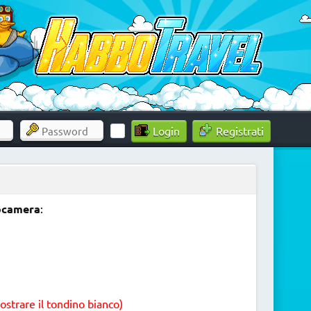
Registrati
ocamera
:
strare il tondino bianco)