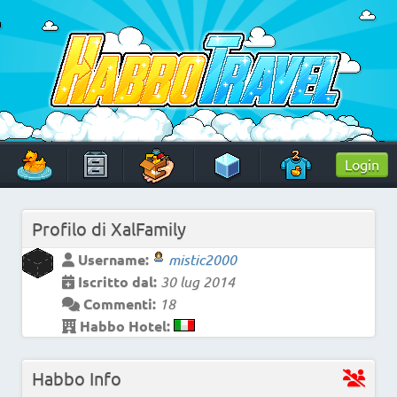
Skip
to
content
HabboTravel
Un viaggio di pixel!
Login
Profilo di
XalFamily
Username:
mistic2000
Iscritto dal:
30 lug 2014
Commenti:
18
Habbo Hotel:
Habbo Info