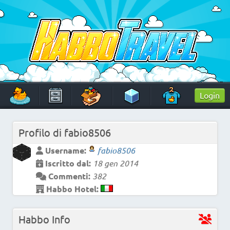
Skip
to
content
HabboTravel
Un viaggio di pixel!
Login
Profilo di
fabio8506
Username:
fabio8506
Iscritto dal:
18 gen 2014
Commenti:
382
Habbo Hotel:
Habbo Info