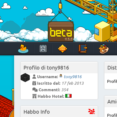
Skip
to
content
HabboTravel
Un viaggio di pixel!
Profilo di
tony9816
Dist
Username:
tony9816
Profi
Iscritto dal:
17 feb 2013
Commenti:
354
Habbo Hotel:
Ami
Habbo Info
Profi