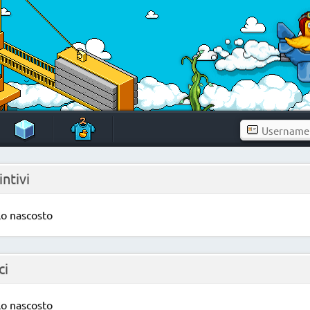
intivi
lo nascosto
ci
lo nascosto