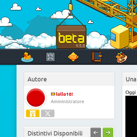
Skip
to
content
HabboTravel
Un viaggio di pixel!
Autore
Una 
Oggi 
lollo10!
Amministratore
Distintivi Disponibili