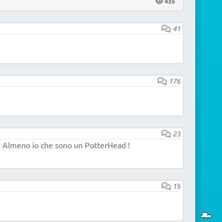
435
41
176
23
Almeno io che sono un PotterHead !
19