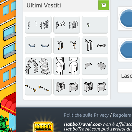
Ultimi Vestiti
Las
Politiche sulla Privacy
/
Regolame
HabboTravel.com
non è affiliat
HabboTravel.com può servirsi di ma