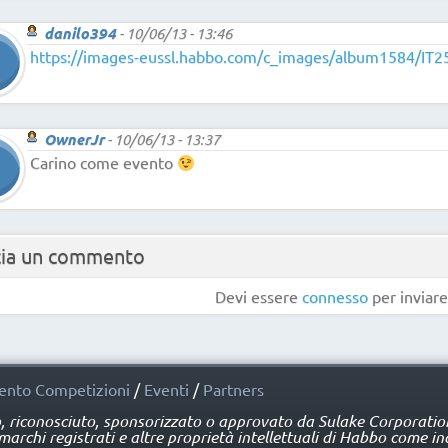
danilo394
-
10/06/13 - 13:46
https://images-eussl.habbo.com/c_images/album1584/IT25
OwnerJr
-
10/06/13 - 13:37
Carino come evento
cia un commento
Devi essere
connesso
per inviar
nto Competizioni
/
Eventi
/
Partners
o, riconosciuto, sponsorizzato o approvato da Sulake Corporation 
rchi registrati e altre proprietà intellettuali di Habbo come ind