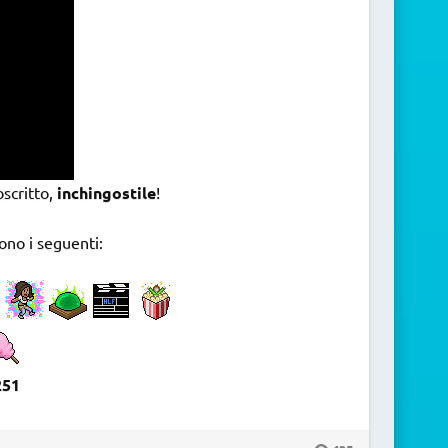
oscritto,
inchingostile
!
ono i seguenti:
251