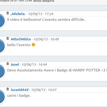
Giugno 2013 - Ore 12:49
Senza categoria
,Michela.
-
10/06/13 - 17:24
Il video è bellissimo! L'evento sembra difficile..
MitoIlMitico
-
10/06/13 - 16:49
bello l'evento
texel
-
10/06/13 - 14:44
Devo Assolutamente Avere i Badge di HARRY POTTER <3 ! 
luca08945
-
10/06/13 - 14:07
carini i badge.