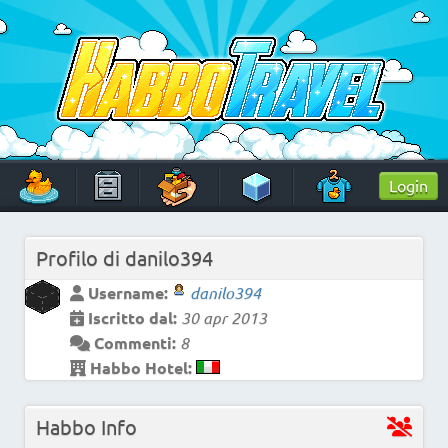
Skip
to
content
HabboTravel
Un viaggio di pixel!
Login
Profilo di
danilo394
Username:
danilo394
Iscritto dal:
30 apr 2013
Commenti:
8
Habbo Hotel:
Habbo Info