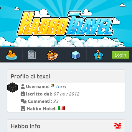
Skip
to
content
HabboTravel
Un viaggio di pixel!
Login
Profilo di
texel
Username:
texel
Iscritto dal:
07 nov 2012
Commenti:
23
Habbo Hotel:
Habbo Info