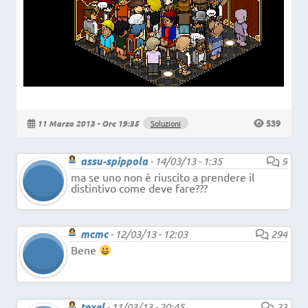
539
11 Marzo 2013 - Ore 19:35
Soluzioni
assu-spippola
-
14/03/13 - 1:35
9
ma se uno non è riuscito a prendere il
distintivo come deve fare???
mcmc
-
12/03/13 - 12:03
294
Bene
texel
-
11/03/13 - 20:45
23