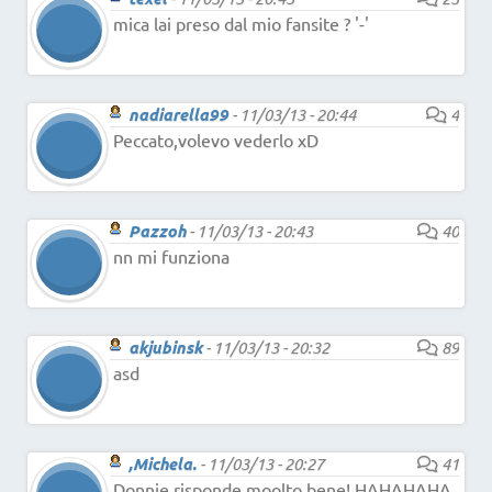
mica lai preso dal mio fansite ? '-'
nadiarella99
-
11/03/13 - 20:44
4
Peccato,volevo vederlo xD
Pazzoh
-
11/03/13 - 20:43
40
nn mi funziona
akjubinsk
-
11/03/13 - 20:32
89
asd
,Michela.
-
11/03/13 - 20:27
41
Donnie risponde moolto bene! HAHAHAHA