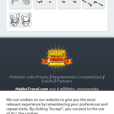
Politiche sulla Privacy
/
Regolamento Competizioni
/
Eventi
/
Partners
HabboTravel.com
non è affiliato, riconosciuto,
sponsorizzato o approvato da Sulake Corporation Oy o
dalle società affiliate. HabboTravel.com può servirsi di
We use cookies on our website to give you the most
marchi registrati e altre proprietà intellettuali di Habbo
relevant experience by remembering your preferences and
come indicato nelle Politiche sui Fansite.
repeat visits. By clicking “Accept”, you consent to the use
Copyright © HabboTravel (2012 - 2026) - V. 5.0
of ALL the cookies.