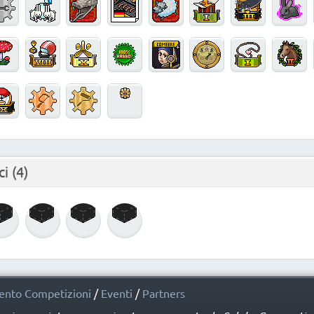
ci
(4)
nto Competizioni
/
Eventi
/
Partners