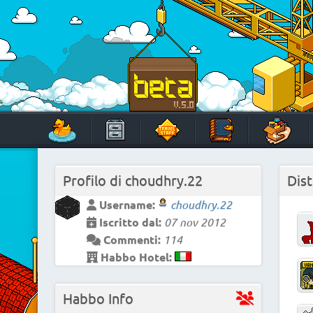
Skip
to
content
HabboTravel
Un viaggio di pixel!
Profilo di
choudhry.22
Dist
Username:
choudhry.22
Iscritto dal:
07 nov 2012
Commenti:
114
Habbo Hotel:
Habbo Info