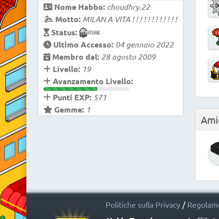
Nome Habbo:
choudhry.22
Motto:
MILAN A VITA ! ! ! ! ! ! ! ! ! ! ! !
Status:
Ultimo Accesso:
04 gennaio 2022
Membro dal:
28 agosto 2009
Livello:
19
Avanzamento Livello:
Punti EXP:
571
Gemme:
1
Ami
Politiche sulla Privacy
/
Regolame