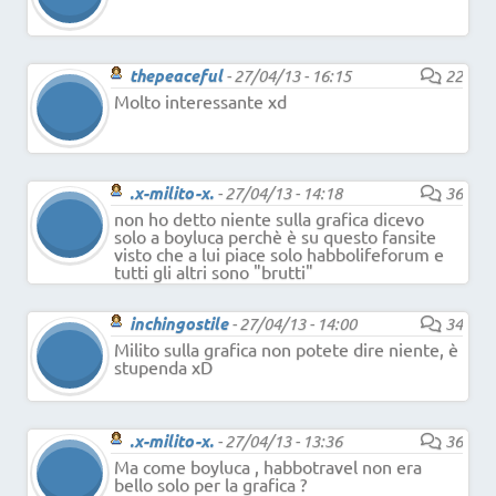
thepeaceful
-
27/04/13 - 16:15
22
Molto interessante xd
.x-milito-x.
-
27/04/13 - 14:18
36
non ho detto niente sulla grafica dicevo
solo a boyluca perchè è su questo fansite
visto che a lui piace solo habbolifeforum e
tutti gli altri sono "brutti"
inchingostile
-
27/04/13 - 14:00
34
Milito sulla grafica non potete dire niente, è
stupenda xD
.x-milito-x.
-
27/04/13 - 13:36
36
Ma come boyluca , habbotravel non era
bello solo per la grafica ?