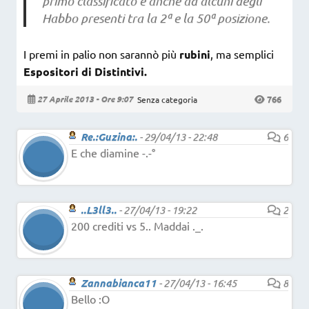
primo classificato e anche ad alcuni degli
Habbo presenti tra la 2ª e la 50ª posizione.
I premi in palio non sarannò più
rubini
, ma semplici
Espositori di Distintivi.
766
27 Aprile 2013 - Ore 9:07
Senza categoria
Re.:Guzina:.
-
29/04/13 - 22:48
6
E che diamine -.-°
..L3ll3..
-
27/04/13 - 19:22
2
200 crediti vs 5.. Maddai ._.
Zannabianca11
-
27/04/13 - 16:45
8
Bello :O