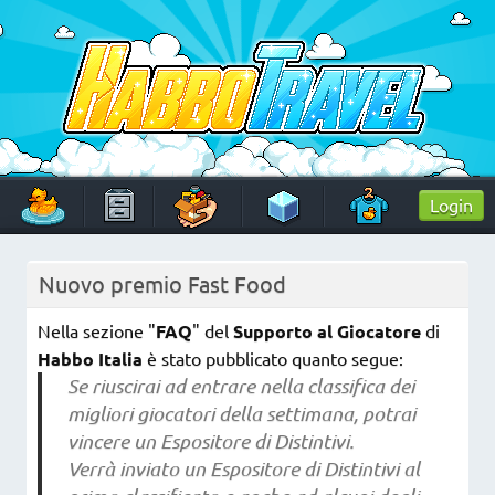
Skip
to
content
HabboTravel
Un viaggio di pixel!
Login
Nuovo premio Fast Food
Nella sezione "
FAQ
" del
Supporto al Giocatore
di
Habbo Italia
è stato pubblicato quanto segue:
Se riuscirai ad entrare nella classifica dei
migliori giocatori della settimana, potrai
vincere un Espositore di Distintivi.
Verrà inviato un Espositore di Distintivi al