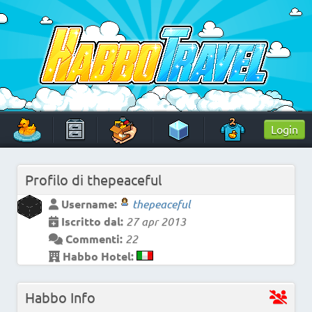
Skip
to
content
HabboTravel
Un viaggio di pixel!
Login
Profilo di
thepeaceful
Username:
thepeaceful
Iscritto dal:
27 apr 2013
Commenti:
22
Habbo Hotel:
Habbo Info