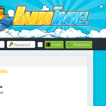
Registrati
lio:
le
o!