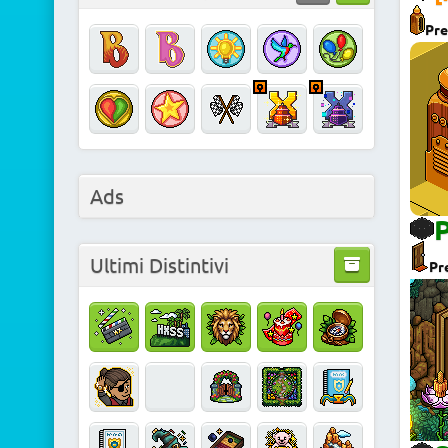
Pre
Ads
P
Ultimi Distintivi
Pr