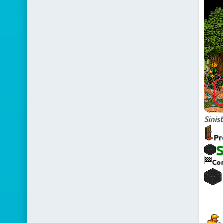
Sinis
Pr
S
Com