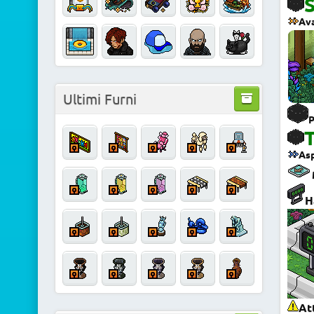
Ava
Ultimi Furni
P
T
Asp
H
At