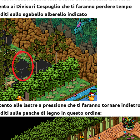
ento ai Divisori Cespuglio che ti faranno perdere tempo
diti sullo sgabello alberello indicato
tento alle lastre a pressione che ti faranno tornare indietr
editi sulle panche di legno in questo ordine: