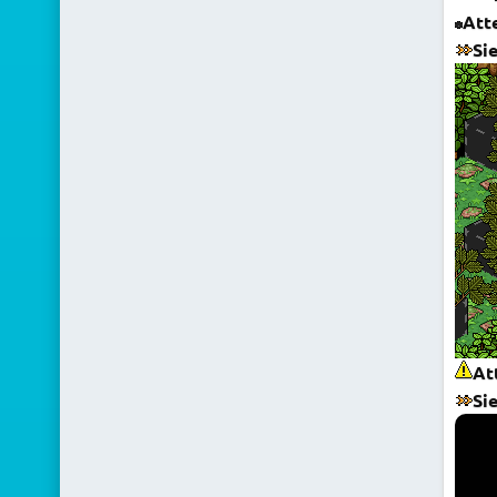
Att
Sie
At
Si