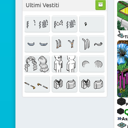
Ultimi Vestiti
T
P
Q
Asp