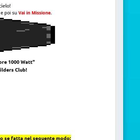
cielo!
e poi su
Vai in Missione
.
tore 1000 Watt"
ilders Club!
 se fatta nel seguente modo: