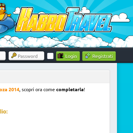
Registrati
oza 2014
, scopri ora come
completarla
!
lio: