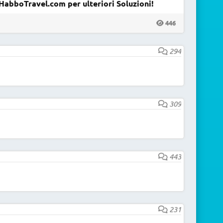
HabboTravel.com per ulteriori Soluzioni!
446
294
309
443
231