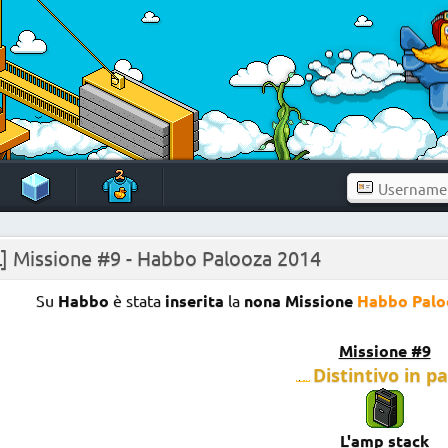
L] Missione #9 - Habbo Palooza 2014
Su
Habbo
è stata
inserita
la
nona
Missione
Habbo Palo
Missione #9
Distintivo in pa
L'amp stack