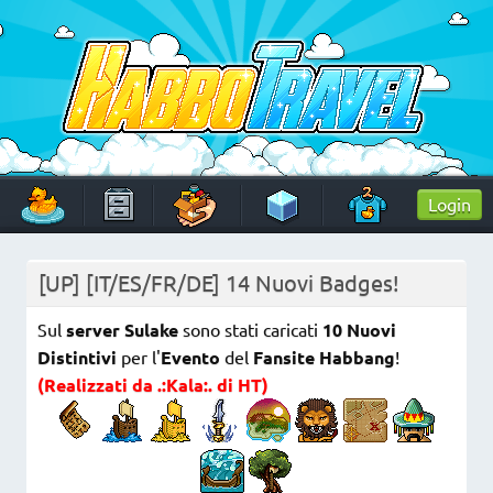
Skip
to
content
HabboTravel
Un viaggio di pixel!
Login
[UP] [IT/ES/FR/DE] 14 Nuovi Badges!
Sul
server Sulake
sono stati caricati
10 Nuovi
Distintivi
per l'
Evento
del
Fansite Habbang
!
(Realizzati da .:Kala:. di HT)