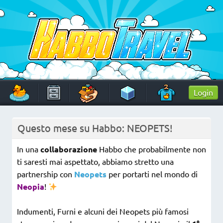
Skip
to
content
HabboTravel
Un viaggio di pixel!
Login
Questo mese su Habbo: NEOPETS!
In una
collaborazione
Habbo che probabilmente non
ti saresti mai aspettato, abbiamo stretto una
partnership con
Neopets
per portarti nel mondo di
Neopia
!
Indumenti, Furni e alcuni dei Neopets più famosi