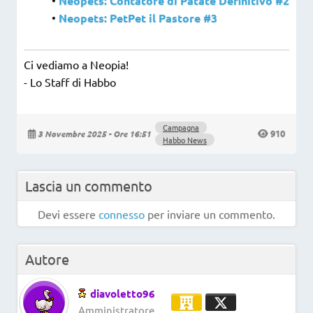
Neopets: Contatore di Patate Definitivo #2
•
Neopets: PetPet il Pastore #3
Ci vediamo a Neopia!
- Lo Staff di Habbo
Campagna
910
3 Novembre 2025 - Ore 16:51
Habbo News
Lascia un commento
Devi essere
connesso
per inviare un commento.
Autore
diavoletto96
Amministratore