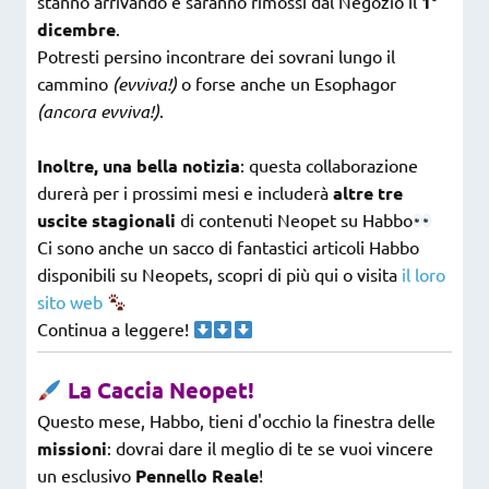
stanno arrivando e saranno rimossi dal Negozio il
1°
dicembre
.
Potresti persino incontrare dei sovrani lungo il
cammino
(evviva!)
o forse anche un Esophagor
(ancora evviva!)
.
Inoltre, una bella notizia
: questa collaborazione
durerà per i prossimi mesi e includerà
altre tre
uscite stagionali
di contenuti Neopet su Habbo
Ci sono anche un sacco di fantastici articoli Habbo
disponibili su Neopets, scopri di più qui o visita
il
loro
sito web
Continua a leggere!
La Caccia Neopet!
Questo mese, Habbo, tieni d'occhio la finestra delle
missioni
: dovrai dare il meglio di te se vuoi vincere
un esclusivo
Pennello Reale
!