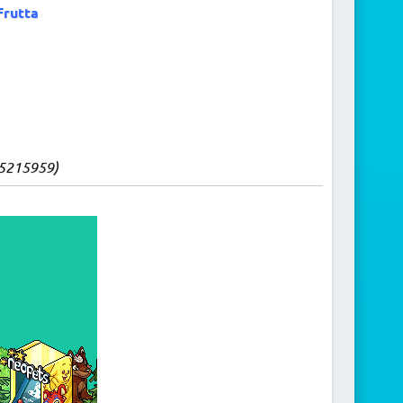
Frutta
 15215959
)