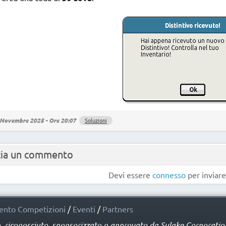
Novembre 2025 - Ore 20:07
Soluzioni
cia un commento
Devi essere
connesso
per inviar
nto Competizioni
/
Eventi
/
Partners
o, riconosciuto, sponsorizzato o approvato da Sulake Corporation 