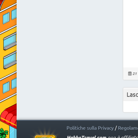
21 
Las
Politiche sulla Privacy
/
Regolame
HabboTravel.com
non è affiliat