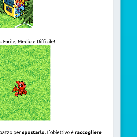
: Facile, Medio e Difficile!
pupazzo per
spostarlo
. L'obiettivo è
raccogliere