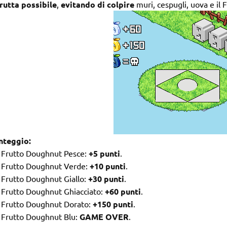
rutta possibile
,
evitando di colpire
muri, cespugli, uova e il F
nteggio:
Frutto Doughnut Pesce:
+5 punti
.
Frutto Doughnut Verde:
+10 punti
.
Frutto Doughnut Giallo:
+30 punti
.
Frutto Doughnut Ghiacciato:
+60 punti
.
Frutto Doughnut Dorato:
+150 punti
.
Frutto Doughnut Blu:
GAME OVER
.