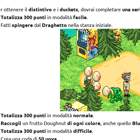
r ottenere il
distintivo
e i
duckets
, dovrai completare
una ser
Totalizza 300 punti
in modalità
facile
.
Fatti
spingere
dal
Draghetto
nella stanza iniziale.
Totalizza 300 punti
in modalità
normale
.
Raccogli
un frutto Doughnut
di ogni colore
, anche quello
Blu
Totalizza 300 punti
in modalità
difficile
.
Crea una coda di
50 uova
.