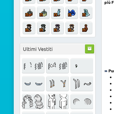
più F
Ultimi Vestiti
Pu