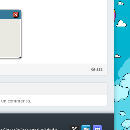
552
e un commento.
Oy o dalle società affiliate.