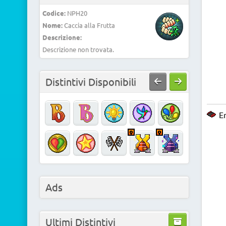
Codice:
NPH20
Nome:
Caccia alla Frutta
Descrizione:
Descrizione non trovata.
Distintivi Disponibili
En
Ads
Ultimi Distintivi