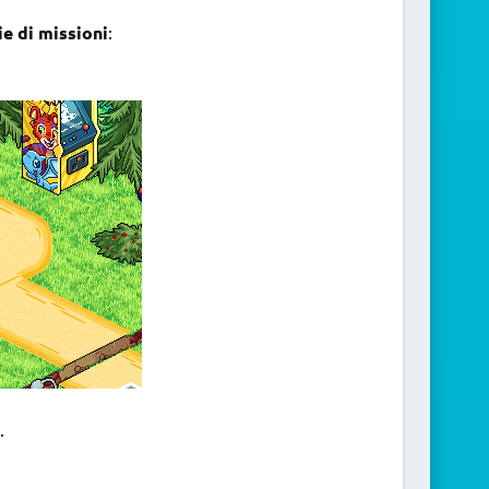
ie di missioni
:
.