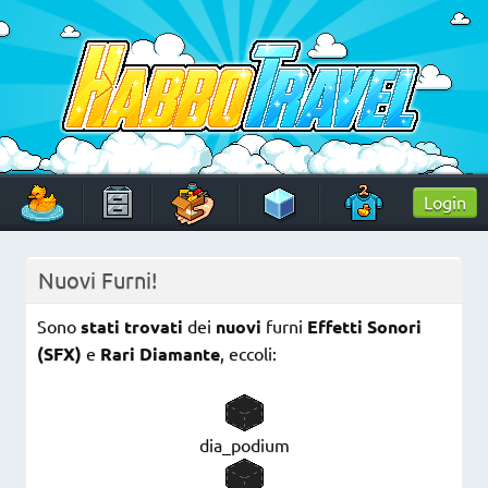
Skip
to
content
HabboTravel
Un viaggio di pixel!
Login
Nuovi Furni!
Sono
stati trovati
dei
nuovi
furni
Effetti Sonori
(SFX)
e
Rari Diamante
, eccoli:
dia_podium