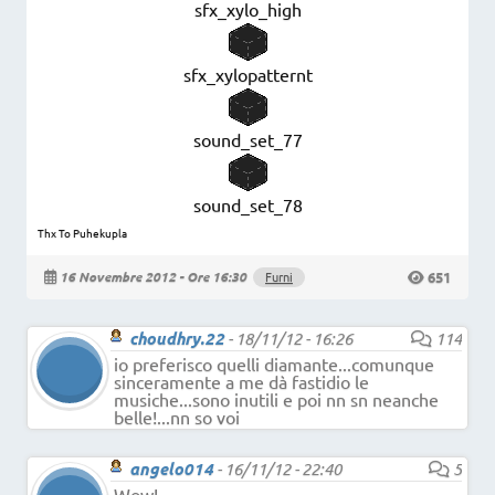
sfx_xylo_high
sfx_xylopatternt
sound_set_77
sound_set_78
Thx To Puhekupla
651
16 Novembre 2012 - Ore 16:30
Furni
choudhry.22
-
18/11/12 - 16:26
114
io preferisco quelli diamante...comunque
sinceramente a me dà fastidio le
musiche...sono inutili e poi nn sn neanche
belle!...nn so voi
angelo014
-
16/11/12 - 22:40
5
Wow!