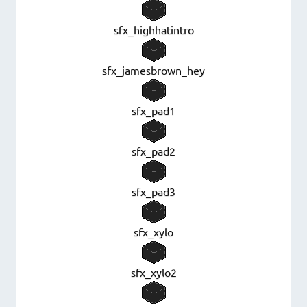
sfx_highhatintro
sfx_jamesbrown_hey
sfx_pad1
sfx_pad2
sfx_pad3
sfx_xylo
sfx_xylo2