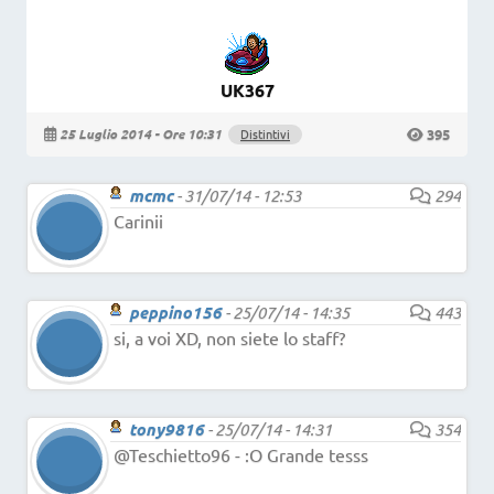
UK367
395
25 Luglio 2014 - Ore 10:31
Distintivi
mcmc
-
31/07/14 - 12:53
294
Carinii
peppino156
-
25/07/14 - 14:35
443
si, a voi XD, non siete lo staff?
tony9816
-
25/07/14 - 14:31
354
@Teschietto96 - :O Grande tesss