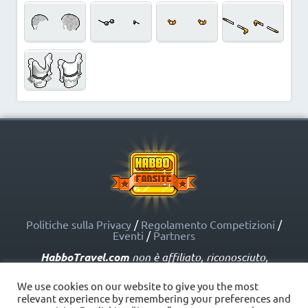
Politiche sulla Privacy
/
Regolamento Competizioni
/
Eventi
/
Partners
HabboTravel.com
non è affiliato, riconosciuto,
sponsorizzato o approvato da Sulake Corporation Oy o
dalle società affiliate. HabboTravel.com può servirsi di
We use cookies on our website to give you the most
marchi registrati e altre proprietà intellettuali di Habbo
relevant experience by remembering your preferences and
come indicato nelle Politiche sui Fansite.