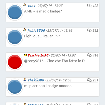
cane
-
25/07/14 - 13:25
122
AMB = a magic badge?
fabio8506
-
25/07/14 - 13:16
382
Fighi quelli italiani *-*
Teschietto96
-
25/07/14 - 13:07
414
@tony9816 - Cioè che l'ho fatto io D:
Thekiks96
-
25/07/14 - 12:58
231
mi piacciono i badge oooooo
tony9816
-
25/07/14 - 12:57
354