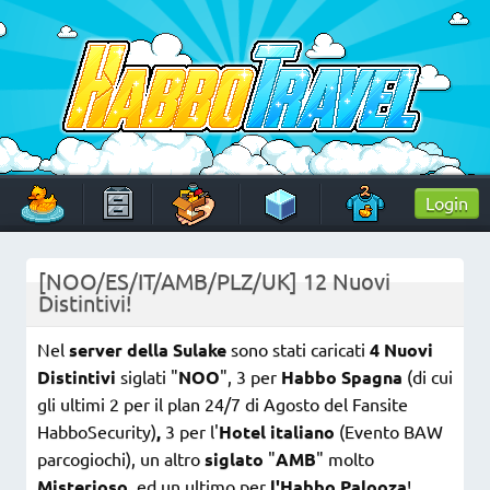
Skip
to
content
HabboTravel
Un viaggio di pixel!
Login
[NOO/ES/IT/AMB/PLZ/UK] 12 Nuovi
Distintivi!
Nel
server della Sulake
sono stati caricati
4 Nuovi
Distintivi
siglati "
NOO
", 3 per
Habbo Spagna
(di cui
gli ultimi 2 per il plan 24/7 di Agosto del Fansite
HabboSecurity)
,
3 per l'
Hotel italiano
(Evento BAW
parcogiochi), un altro
siglato
"
AMB
" molto
Misterioso
, ed un ultimo per
l'Habbo Palooza
!