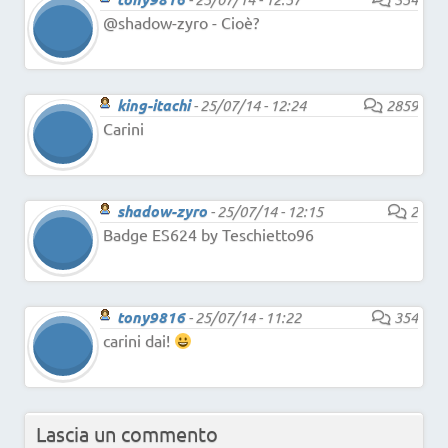
@shadow-zyro - Cioè?
king-itachi
-
25/07/14 - 12:24
2859
Carini
shadow-zyro
-
25/07/14 - 12:15
2
Badge ES624 by Teschietto96
tony9816
-
25/07/14 - 11:22
354
carini dai!
Lascia un commento