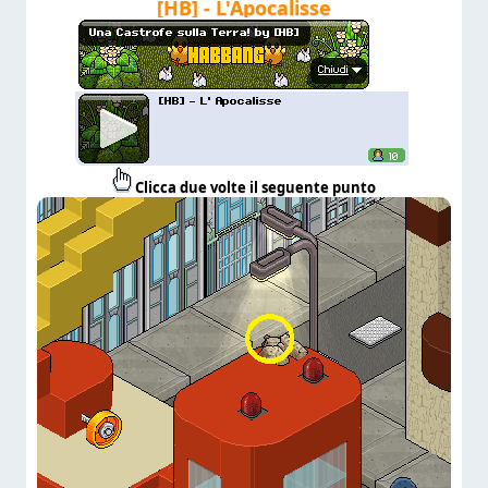
[HB] - L'Apocalisse
Clicca due volte il seguente punto