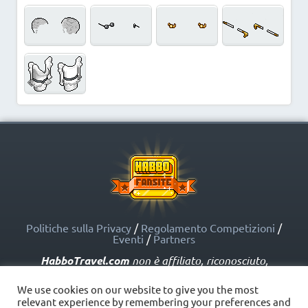
Politiche sulla Privacy
/
Regolamento Competizioni
/
Eventi
/
Partners
HabboTravel.com
non è affiliato, riconosciuto,
sponsorizzato o approvato da Sulake Corporation Oy o
dalle società affiliate. HabboTravel.com può servirsi di
We use cookies on our website to give you the most
marchi registrati e altre proprietà intellettuali di Habbo
relevant experience by remembering your preferences and
come indicato nelle Politiche sui Fansite.