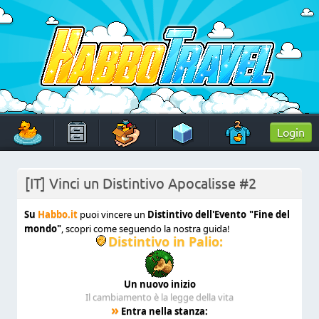
Skip
to
content
HabboTravel
Un viaggio di pixel!
Login
[IT] Vinci un Distintivo Apocalisse #2
Su
Habbo.it
puoi vincere un
Distintivo dell'Evento
"Fine del
mondo"
, scopri come seguendo la nostra guida!
Distintivo in Palio:
Un nuovo inizio
Il cambiamento è la legge della vita
»
Entra nella stanza: