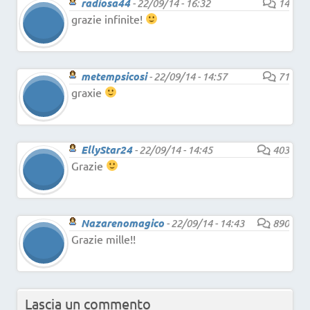
radiosa44
-
22/09/14 - 16:32
14
grazie infinite!
metempsicosi
-
22/09/14 - 14:57
71
graxie
EllyStar24
-
22/09/14 - 14:45
403
Grazie
Nazarenomagico
-
22/09/14 - 14:43
890
Grazie mille!!
Lascia un commento