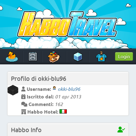
Skip
to
content
HabboTravel
Un viaggio di pixel!
Login
Profilo di
okki-blu96
Username:
okki-blu96
Iscritto dal:
01 apr 2013
Commenti:
162
Habbo Hotel:
Habbo Info