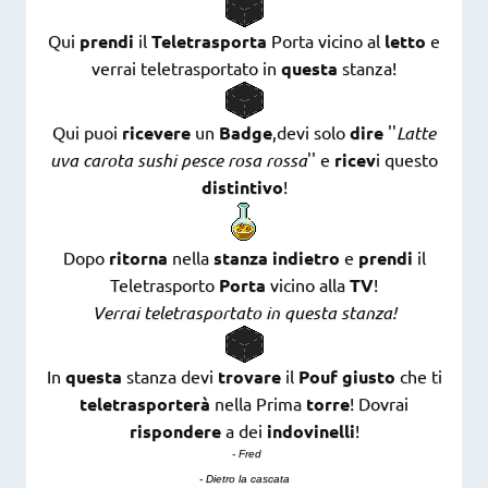
Qui
prendi
il
Teletrasporta
Porta vicino al
letto
e
verrai teletrasportato in
questa
stanza!
Qui puoi
ricevere
un
Badge
,devi solo
dire
''
Latte
uva carota sushi pesce rosa rossa
'' e
ricev
i questo
distintivo
!
Dopo
ritorna
nella
stanza indietro
e
prendi
il
Teletrasporto
Porta
vicino alla
TV
!
Verrai teletrasportato in questa stanza!
In
questa
stanza devi
trovare
il
Pouf giusto
che ti
teletrasporterà
nella Prima
torre
! Dovrai
rispondere
a dei
indovinelli
!
- Fred
- Dietro la cascata