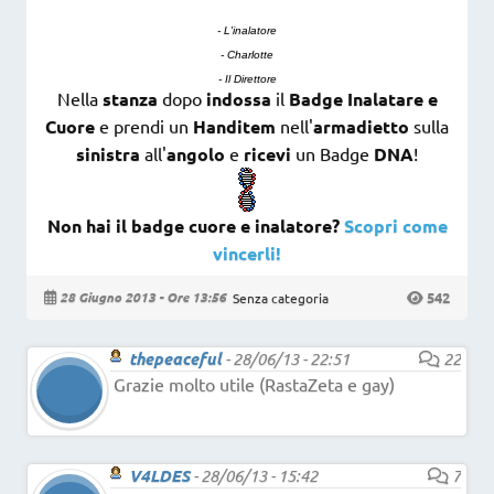
- L'inalatore
- Charlotte
- Il Direttore
Nella
stanza
dopo
indossa
il
Badge Inalatare e
Cuore
e prendi un
Handitem
nell'
armadietto
sulla
sinistra
all'
angolo
e
ricevi
un Badge
DNA
!
Non hai il badge cuore e inalatore?
Scopri come
vincerli!
542
28 Giugno 2013 - Ore 13:56
Senza categoria
thepeaceful
-
28/06/13 - 22:51
22
Grazie molto utile (RastaZeta e gay)
V4LDES
-
28/06/13 - 15:42
7