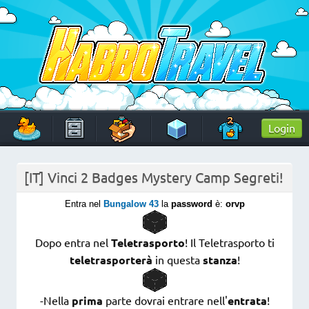
Skip
to
content
HabboTravel
Un viaggio di pixel!
Login
[IT] Vinci 2 Badges Mystery Camp Segreti!
Entra nel
Bungalow 43
la
password
è:
orvp
Dopo entra nel
Teletrasporto
! Il Teletrasporto ti
teletrasporterà
in questa
stanza
!
-Nella
prima
parte dovrai entrare nell'
entrata
!