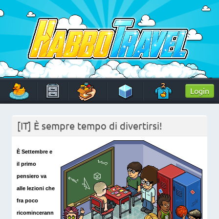
Skip
to
content
HabboTravel
Un viaggio di pixel!
Login
[IT] È sempre tempo di divertirsi!
È Settembre e
il primo
pensiero va
alle lezioni che
fra poco
ricomincerann