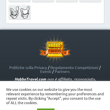
Politiche sulla Privacy
/
Regolamento Competizioni
/
Eventi
/
Partners
HabboTravel.com
non è affiliato, riconosciuto,
sponsorizzato o approvato da Sulake Corporation Oy o
dalle società affiliate. HabboTravel.com può servirsi di
We use cookies on our website to give you the most
marchi registrati e altre proprietà intellettuali di Habbo
relevant experience by remembering your preferences and
come indicato nelle Politiche sui Fansite.
repeat visits. By clicking “Accept”, you consent to the use
Copyright © HabboTravel (2012 - 2026) - V. 5.0
of ALL the cookies.