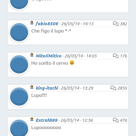
fabio8506
-
26/05/14 - 14:13
382
Che figo il lupo *-*
MitoIlMitico
-
26/05/14 - 14:05
176
Ho scelto il cervo
king-itachi
-
26/05/14 - 13:29
2859
Lupo!!!!
Extrahh99
-
26/05/14 - 12:56
476
Lupoooooooo