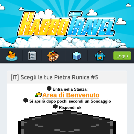
Skip
to
content
HabboTravel
Un viaggio di pixel!
Login
[IT] Scegli la tua Pietra Runica #5
Entra nella Stanza:
Area di Benvenuto
Si aprirà dopo pochi secondi un Sondaggio
Rispondi ok