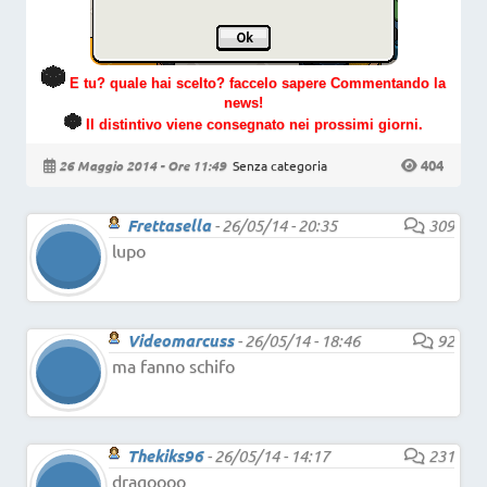
E tu? quale hai scelto? faccelo sapere Commentando la
news!
Il distintivo viene consegnato nei prossimi giorni.
404
26 Maggio 2014 - Ore 11:49
Senza categoria
Frettasella
-
26/05/14 - 20:35
309
lupo
Videomarcuss
-
26/05/14 - 18:46
92
ma fanno schifo
Thekiks96
-
26/05/14 - 14:17
231
dragoooo