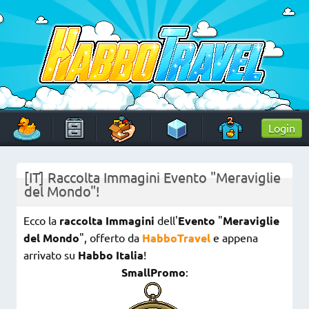
Skip
to
content
HabboTravel
Un viaggio di pixel!
Login
[IT] Raccolta Immagini Evento "Meraviglie
del Mondo"!
Ecco la
raccolta Immagini
dell'
Evento
"
Meraviglie
del Mondo
", offerto da
HabboTravel
e appena
arrivato su
Habbo Italia
!
SmallPromo
: