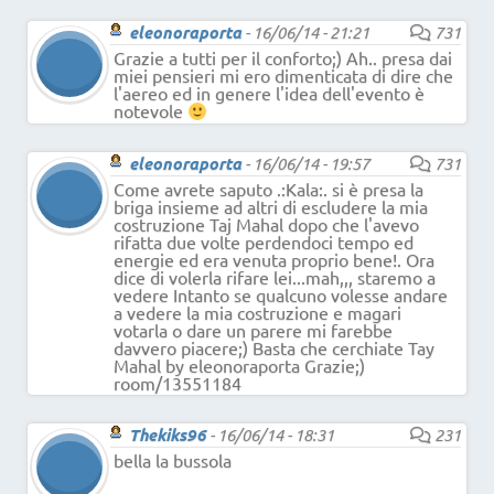
eleonoraporta
-
16/06/14 - 21:21
731
Grazie a tutti per il conforto;) Ah.. presa dai
miei pensieri mi ero dimenticata di dire che
l'aereo ed in genere l'idea dell'evento è
notevole
eleonoraporta
-
16/06/14 - 19:57
731
Come avrete saputo .:Kala:. si è presa la
briga insieme ad altri di escludere la mia
costruzione Taj Mahal dopo che l'avevo
rifatta due volte perdendoci tempo ed
energie ed era venuta proprio bene!. Ora
dice di volerla rifare lei...mah,,, staremo a
vedere Intanto se qualcuno volesse andare
a vedere la mia costruzione e magari
votarla o dare un parere mi farebbe
davvero piacere;) Basta che cerchiate Tay
Mahal by eleonoraporta Grazie;)
room/13551184
Thekiks96
-
16/06/14 - 18:31
231
bella la bussola