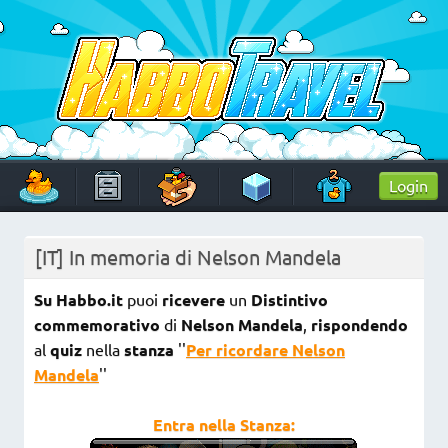
Skip
to
content
HabboTravel
Un viaggio di pixel!
Login
[IT] In memoria di Nelson Mandela
Su Habbo.it
puoi
ricevere
un
Distintivo
commemorativo
di
Nelson Mandela
,
rispondendo
al
quiz
nella
stanza
''
Per ricordare Nelson
Mandela
''
Entra nella Stanza: