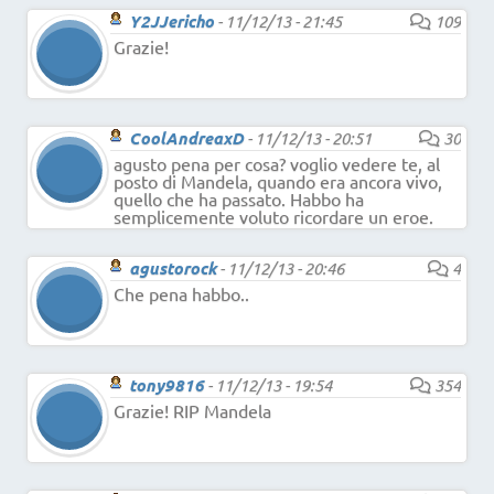
Y2JJericho
-
11/12/13 - 21:45
109
Grazie!
CoolAndreaxD
-
11/12/13 - 20:51
30
agusto pena per cosa? voglio vedere te, al
posto di Mandela, quando era ancora vivo,
quello che ha passato. Habbo ha
semplicemente voluto ricordare un eroe.
agustorock
-
11/12/13 - 20:46
4
Che pena habbo..
tony9816
-
11/12/13 - 19:54
354
Grazie! RIP Mandela