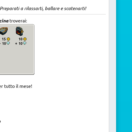
reparati a rilassarti, ballare e scatenarti!
scina
troverai:
r tutto il mese!
o