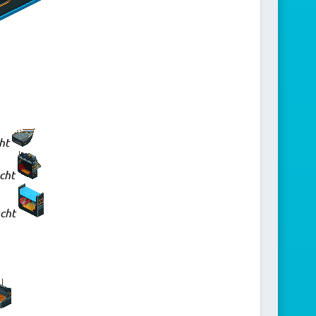
cht
acht
acht