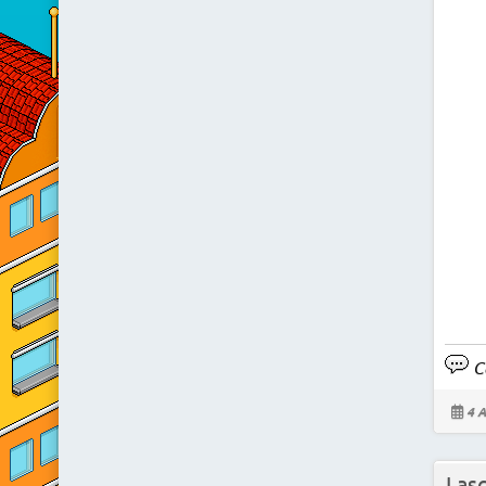
Co
4 A
Las