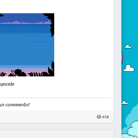
opicale
a un commento!
418