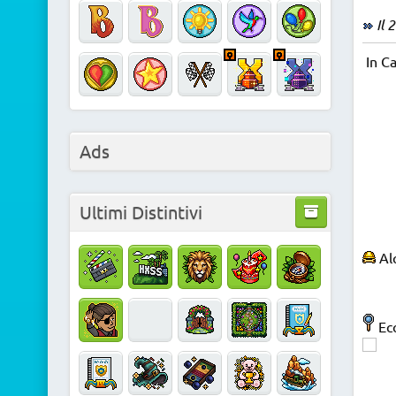
Il 
In Ca
Ads
Ultimi Distintivi
Alc
Ecc