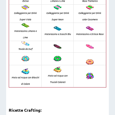
Estiva
Limone e Lime
Rosa Tramonto
Galleggiante per Drink
Galleggiante per Drink
Galleggiante per Drink
Super Viola
Super Neon
color Cocomero
Materassino Limone e
Materassino a Scacchi Blu
Materassino a Strisce Rosa
Lime
Tavola da Surf
Moto ad Acqua con
Moto ad Acqua con Blocchi
Trucioli Colorati
di Colore
Ricette Crafting: