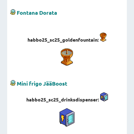
Fontana Dorata
habbo25_sc25_goldenfountain
:
Mini frigo JääBoost
habbo25_sc25_drinksdispenser
: