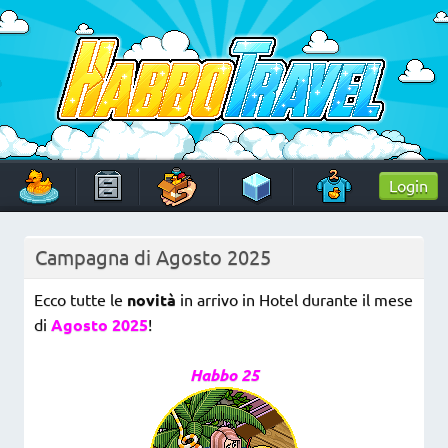
Skip
to
content
HabboTravel
Un viaggio di pixel!
Login
Campagna di Agosto 2025
Ecco tutte le
novità
in arrivo in Hotel durante il mese
di
Agosto 2025
!
Habbo 25