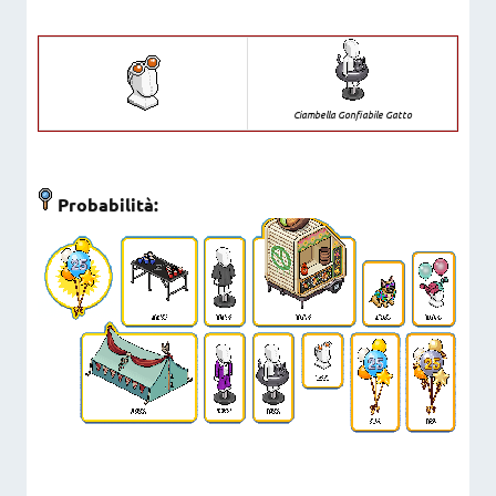
Ciambella Gonfiabile Gatto
Probabilità: