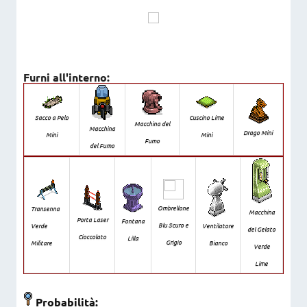
Furni all'interno:
Sacco a Pelo
Cuscino Lime
Macchina del
Macchina
Drago Mini
Mini
Mini
Fumo
del Fumo
Ombrellone
Transenna
Macchina
Porta Laser
Fontana
Blu Scuro e
Verde
Ventilatore
del Gelato
Cioccolato
Lilla
Grigio
Militare
Bianco
Verde
Lime
Probabilità: