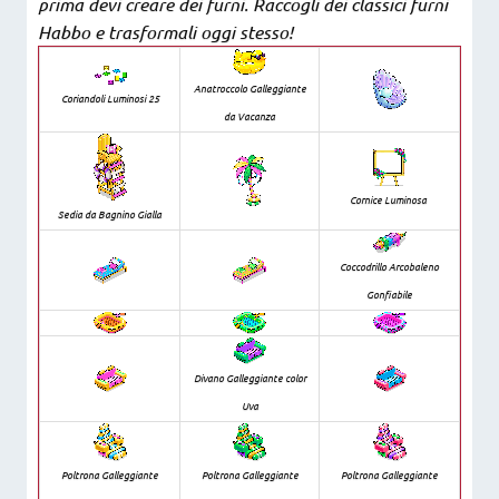
prima devi creare dei furni. Raccogli dei classici furni
Habbo e trasformali oggi stesso!
Anatroccolo Galleggiante
Coriandoli Luminosi 25
da Vacanza
Cornice Luminosa
Sedia da Bagnino Gialla
Coccodrillo Arcobaleno
Gonfiabile
Divano Galleggiante color
Uva
Poltrona Galleggiante
Poltrona Galleggiante
Poltrona Galleggiante