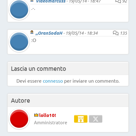
Videomarcuss
-
19/05/14 - 18:47
92
.-.
,,OranSodaH
-
19/05/14 - 18:34
135
:O
Lascia un commento
Devi essere
connesso
per inviare un commento.
Autore
lollo10!
Amministratore