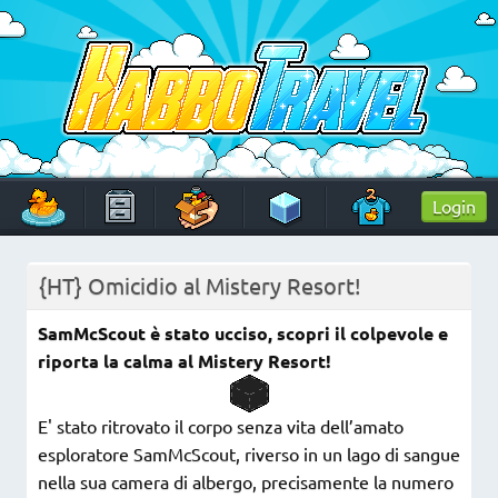
Skip
to
content
HabboTravel
Un viaggio di pixel!
Login
{HT} Omicidio al Mistery Resort!
SamMcScout è stato ucciso, scopri il colpevole e
riporta la calma al Mistery Resort!
E' stato ritrovato il corpo senza vita dell’amato
esploratore SamMcScout, riverso in un lago di sangue
nella sua camera di albergo, precisamente la numero