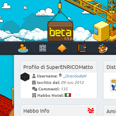
Skip
to
content
HabboTravel
Un viaggio di pixel!
Profilo di
SuperENRICOMatto
Dist
Username:
,,OranSodaH
Iscritto dal:
09 nov 2012
Commenti:
135
Habbo Hotel:
Habbo Info
Ami