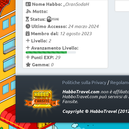
Nome Habbo:
,,OranSodaH
Motto:
Status:
Ultimo Accesso:
24 marzo 2024
Membro dal:
12 agosto 2023
Livello:
2
Avanzamento Livello:
Punti EXP:
29
Gemme:
0
Politiche sulla Privacy
/
Regolame
HabboTravel.com
non è affiliat
HabboTravel.com può servirsi di ma
Fansite.
Copyright © HabboTravel (2012 -