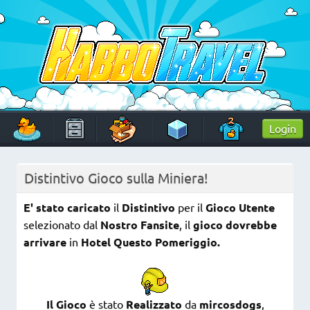
Skip
to
content
HabboTravel
Un viaggio di pixel!
Login
Distintivo Gioco sulla Miniera!
E' stato caricato
il
Distintivo
per il
Gioco Utente
selezionato dal
Nostro Fansite
, il
gioco
dovrebbe
arrivare
in
Hotel
Questo Pomeriggio.
Il Gioco
è stato
Realizzato
da
mircosdogs
,