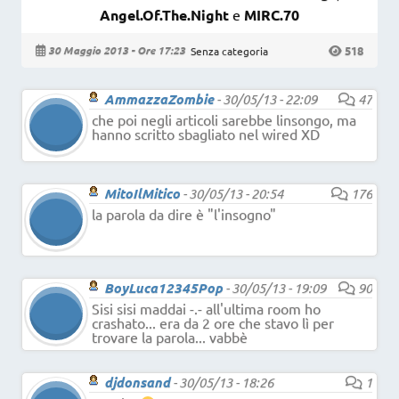
Angel.Of.The.Night
e
MIRC.70
518
30 Maggio 2013 - Ore 17:23
Senza categoria
AmmazzaZombie
-
30/05/13 - 22:09
47
che poi negli articoli sarebbe linsongo, ma
hanno scritto sbagliato nel wired XD
MitoIlMitico
-
30/05/13 - 20:54
176
la parola da dire è "l'insogno"
BoyLuca12345Pop
-
30/05/13 - 19:09
90
Sisi sisi maddai -.- all'ultima room ho
crashato... era da 2 ore che stavo lì per
trovare la parola... vabbè
djdonsand
-
30/05/13 - 18:26
1