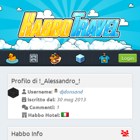
Skip
to
content
HabboTravel
Un viaggio di pixel!
Login
Profilo di
!_Alessandro_!
Username:
djdonsand
Iscritto dal:
30 mag 2013
Commenti:
1
Habbo Hotel:
Habbo Info