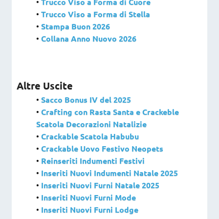
•
Trucco Viso a Forma di Cuore
•
Trucco Viso a Forma di Stella
•
Stampa Buon 2026
•
Collana Anno Nuovo 2026
Altre Uscite
•
Sacco Bonus IV del 2025
•
Crafting con Rasta Santa e Crackeble
Scatola Decorazioni Natalizie
•
Crackable Scatola Habubu
•
Crackable Uovo Festivo Neopets
•
Reinseriti Indumenti Festivi
•
Inseriti Nuovi Indumenti Natale 2025
•
Inseriti Nuovi Furni Natale 2025
•
Inseriti Nuovi Furni Mode
•
Inseriti Nuovi Furni Lodge