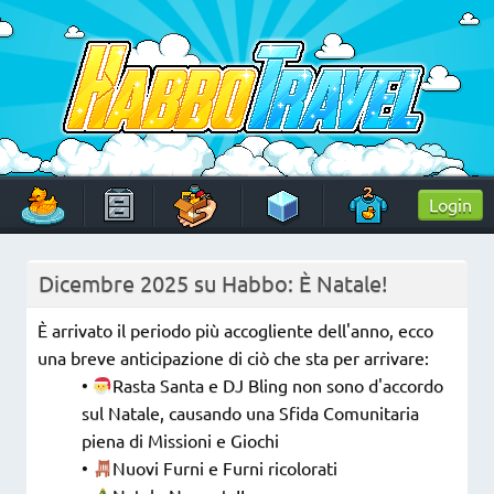
Skip
to
content
HabboTravel
Un viaggio di pixel!
Login
Dicembre 2025 su Habbo: È Natale!
È arrivato il periodo più accogliente dell'anno, ecco
una breve anticipazione di ciò che sta per arrivare:
•
Rasta Santa e DJ Bling non sono d'accordo
sul Natale, causando una Sfida Comunitaria
piena di Missioni e Giochi
•
Nuovi Furni e Furni ricolorati