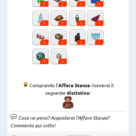
1
1
1
1
1
1
1
1
1
1
1
1
1
1
Comprando l’
Affare Stanza
riceverai il
seguente
distintivo
:
Cosa ne pensi? Acquisterai l’Affare Stanza?
Commenta qui sotto!