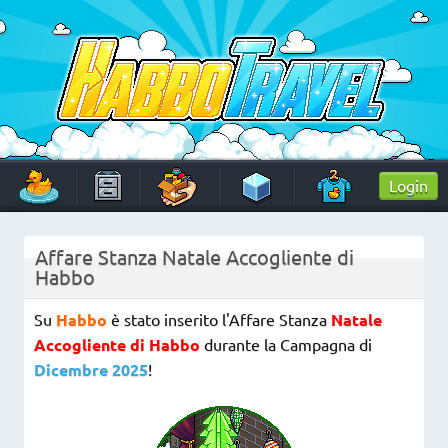
Skip
to
content
HabboTravel
Un viaggio di pixel!
Login
Affare Stanza Natale Accogliente di
Habbo
Su
Habbo
è stato inserito l'Affare Stanza
Natale
Accogliente di Habbo
durante la Campagna di
Dicembre 2025
!