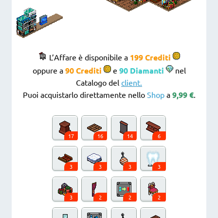
L’Affare è disponibile a
199 Crediti
oppure a
90 Crediti
e
90 Diamanti
nel
Catalogo del
client.
Puoi acquistarlo direttamente nello
Shop
a
9,99 €
.
17
16
14
6
3
3
3
3
3
2
2
2