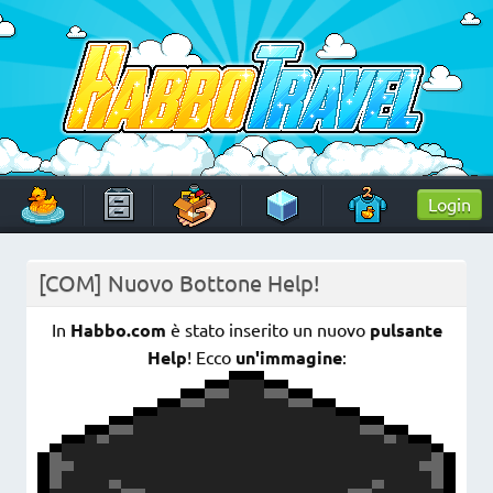
Skip
to
content
HabboTravel
Un viaggio di pixel!
Login
[COM] Nuovo Bottone Help!
In
Habbo.com
è stato inserito un nuovo
pulsante
Help
! Ecco
un'immagine
: