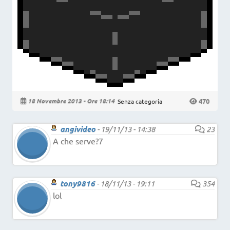
470
18 Novembre 2013 - Ore 18:14
Senza categoria
angivideo
-
19/11/13 - 14:38
23
A che serve?7
tony9816
-
18/11/13 - 19:11
354
lol