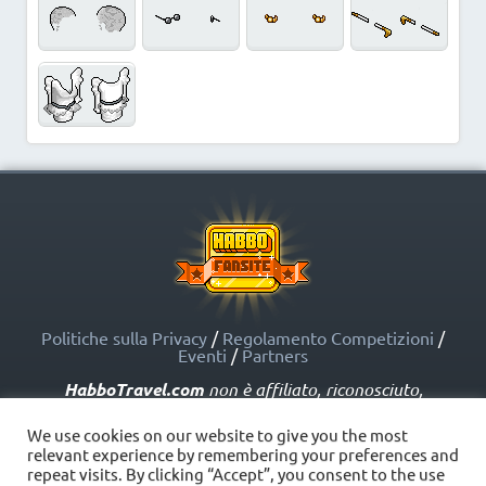
Politiche sulla Privacy
/
Regolamento Competizioni
/
Eventi
/
Partners
HabboTravel.com
non è affiliato, riconosciuto,
sponsorizzato o approvato da Sulake Corporation Oy o
dalle società affiliate. HabboTravel.com può servirsi di
We use cookies on our website to give you the most
marchi registrati e altre proprietà intellettuali di Habbo
relevant experience by remembering your preferences and
come indicato nelle Politiche sui Fansite.
repeat visits. By clicking “Accept”, you consent to the use