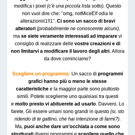
modifica i pixel
(c'è una piccola lista sotto).
Questo
non vuol dire che: ''omg, notMiceElf odia le
alterazioniii1!!1''.
Ci sono un sacco di bravi
alteratori
(probabilmente ne conoscerete alcuni),
ma
se siete veramente interessati ad imparare
vi
consiglio di realizzare delle
vostre creazioni e di
non limitarvi a modificare il lavoro degli altri.
Allora
da dove cominciamo?
Scegliere un programma:
Un sacco di
programmi
grafici hanno più o meno le stesse
caratteristiche
e la maggior parte sono piuttosto
simili. Potete sceglierne uno qualsiasi tra questi
e
molto presto vi abituerete ad usarlo
. Davvero. Lo
farete. Gli essere umani sono grandi in questo
(si, sto
ridendo di te gattino, che hai intenzione di farmi?)
.
Ma,
puoi anche dare un'occhiata a come sono
strutturati
diversi programmi e
scegliere quello che