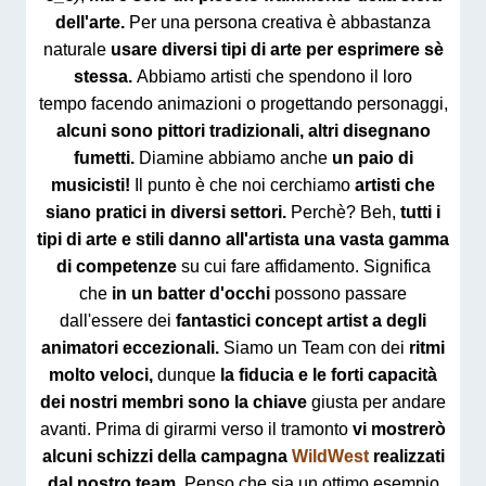
dell'arte.
Per una persona creativa è abbastanza
naturale
usare diversi tipi di arte per esprimere sè
stessa.
Abbiamo artisti che spendono il loro
tempo
facendo animazioni o progettando personaggi,
alcuni sono pittori tradizionali, altri disegnano
fumetti.
Diamine abbiamo anche
un paio di
musicisti!
Il punto è che noi cerchiamo
artisti che
siano pratici in diversi settori.
Perchè? Beh,
tutti i
tipi di arte e stili danno all'artista una vasta gamma
di competenze
su cui fare affidamento. Significa
che
in un batter d'occhi
possono passare
dall'essere dei
fantastici concept artist a degli
animatori eccezionali.
Siamo un Team con dei
ritmi
molto veloci,
dunque
la fiducia e le forti capacità
dei nostri membri sono la chiave
giusta per andare
avanti. Prima di girarmi verso il tramonto
vi mostrerò
alcuni schizzi della campagna
WildWest
realizzati
dal nostro team.
Penso che sia un ottimo esempio