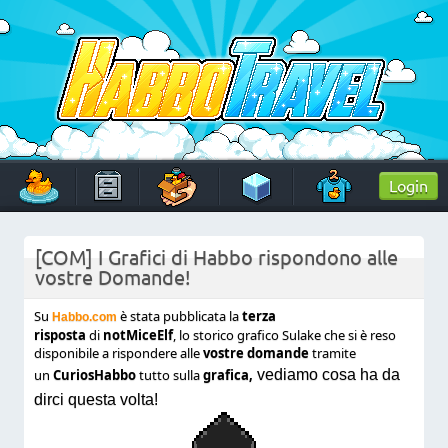
Skip
to
content
HabboTravel
Un viaggio di pixel!
Login
[COM] I Grafici di Habbo rispondono alle
vostre Domande!
Su
è stata pubblicata la
terza
Habbo.com
risposta
di
notMiceElf
, lo storico grafico Sulake che si è reso
disponibile a rispondere alle
vostre domande
tramite
un
CuriosHabbo
tutto sulla
grafica,
vediamo cosa ha da
dirci questa volta!