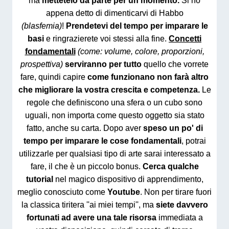
ma
mettetelo da parte per un momento.
Si ho
appena detto di dimenticarvi di Habbo
(blasfemia)
!
Prendetevi del tempo per imparare le
basi
e ringrazierete voi stessi alla fine.
Concetti
fondamentali
(come: volume, colore, proporzioni,
prospettiva)
serviranno per tutto
quello che vorrete
fare, quindi capire
come funzionano non farà altro
che migliorare la vostra crescita e competenza.
Le
regole che definiscono una sfera o un cubo sono
uguali, non importa come questo oggetto sia stato
fatto, anche su carta. Dopo aver
speso un po' di
tempo per imparare le cose fondamentali
, potrai
utilizzarle per qualsiasi tipo di arte sarai interessato a
fare, il che è un piccolo bonus.
Cerca qualche
tutorial
nel magico dispositivo di apprendimento,
meglio conosciuto come
Youtube
. Non per tirare fuori
la classica tiritera ''ai miei tempi'', ma
siete davvero
fortunati ad avere una tale risorsa
immediata a