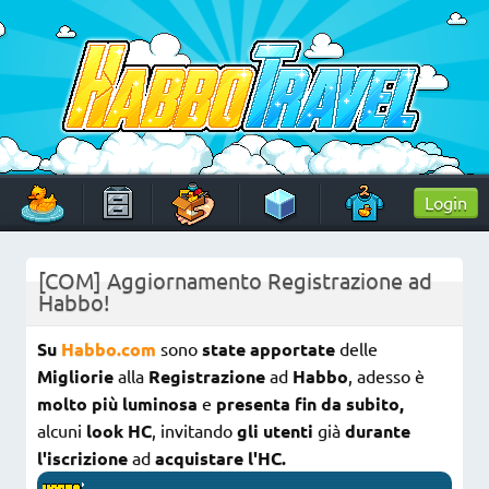
Skip
to
content
HabboTravel
Un viaggio di pixel!
Login
[COM] Aggiornamento Registrazione ad
Habbo!
Su
Habbo.com
sono
state apportate
delle
Migliorie
alla
Registrazione
ad
Habbo
, adesso è
molto più luminosa
e
presenta fin da subito,
alcuni
look HC
, invitando
gli utenti
già
durante
l'iscrizione
ad
acquistare l'HC.