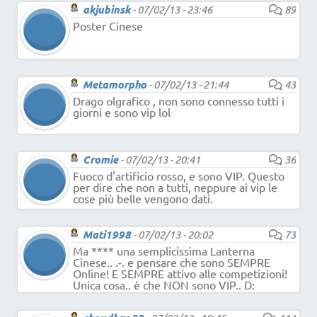
akjubinsk
-
07/02/13 - 23:46
89
Poster Cinese
Metamorpho
-
07/02/13 - 21:44
43
Drago olgrafico , non sono connesso tutti i
giorni e sono vip lol
Cromie
-
07/02/13 - 20:41
36
Fuoco d'artificio rosso, e sono VIP. Questo
per dire che non a tutti, neppure ai vip le
cose più belle vengono dati.
Mati1998
-
07/02/13 - 20:02
73
Ma **** una semplicissima Lanterna
Cinese.. .-. e pensare che sono SEMPRE
Online! E SEMPRE attivo alle competizioni!
Unica cosa.. è che NON sono VIP.. D: