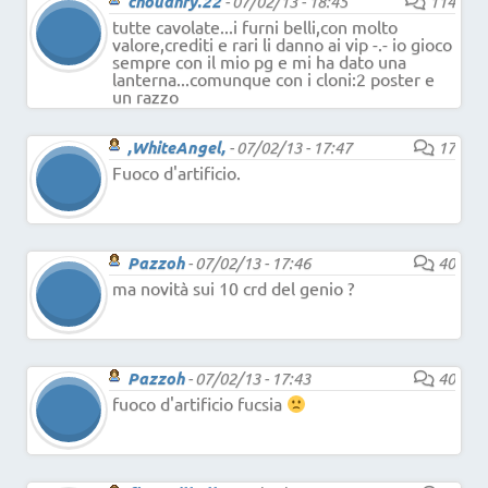
choudhry.22
-
07/02/13 - 18:45
114
tutte cavolate...i furni belli,con molto
valore,crediti e rari li danno ai vip -.- io gioco
sempre con il mio pg e mi ha dato una
lanterna...comunque con i cloni:2 poster e
un razzo
,WhiteAngel,
-
07/02/13 - 17:47
17
Fuoco d'artificio.
Pazzoh
-
07/02/13 - 17:46
40
ma novità sui 10 crd del genio ?
Pazzoh
-
07/02/13 - 17:43
40
fuoco d'artificio fucsia