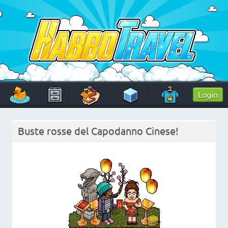
Skip
to
content
HabboTravel
Un viaggio di pixel!
Login
Buste rosse del Capodanno Cinese!