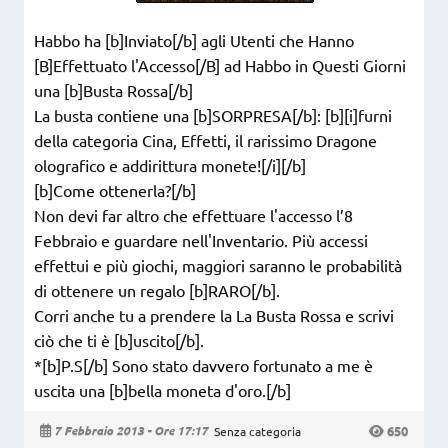
Habbo ha [b]Inviato[/b] agli Utenti che Hanno
[B]Effettuato l'Accesso[/B] ad Habbo in Questi Giorni
una [b]Busta Rossa[/b]
La busta contiene una [b]SORPRESA[/b]: [b][i]furni
della categoria Cina, Effetti, il rarissimo Dragone
olografico e addirittura monete![/i][/b]
[b]Come ottenerla?[/b]
Non devi far altro che effettuare l'accesso l’8
Febbraio e guardare nell'Inventario. Più accessi
effettui e più giochi, maggiori saranno le probabilità
di ottenere un regalo [b]RARO[/b].
Corri anche tu a prendere la La Busta Rossa e scrivi
ciò che ti è [b]uscito[/b].
*[b]P.S[/b] Sono stato davvero fortunato a me è
uscita una [b]bella moneta d'oro.[/b]
650
7 Febbraio 2013 - Ore 17:17
Senza categoria