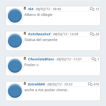
rk4
-
08/02/13 - 18:44
15
Albero di ciliegie
XxXchaosXxX
-
08/02/13 - 13:04
28
Statua del serpente
ChocolateBlanc
-
08/02/13 - 11:01
1
Poster c:
Extrahh99
-
08/02/13 - 10:53
476
anche a me poster cinese..