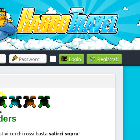
Registrati
io:
a:
ders
ativi cerchi rossi basta
salirci sopra
!