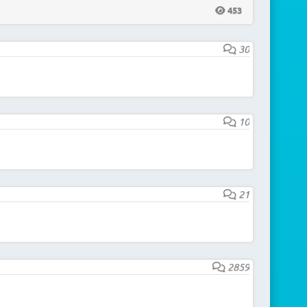
453
30
10
21
2859