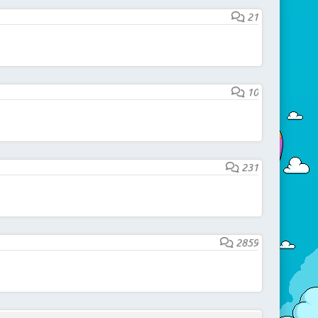
21
10
231
2859