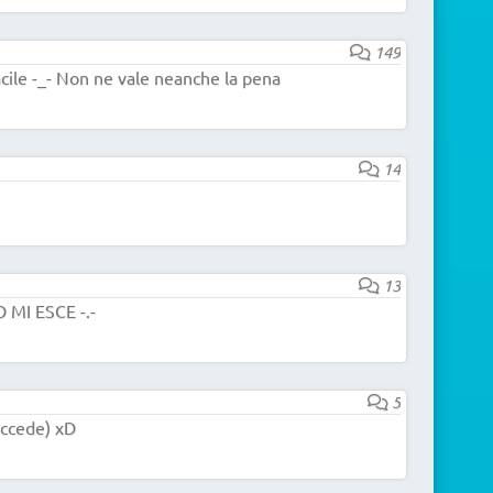
149
acile -_- Non ne vale neanche la pena
14
13
MI ESCE -.-
5
uccede) xD