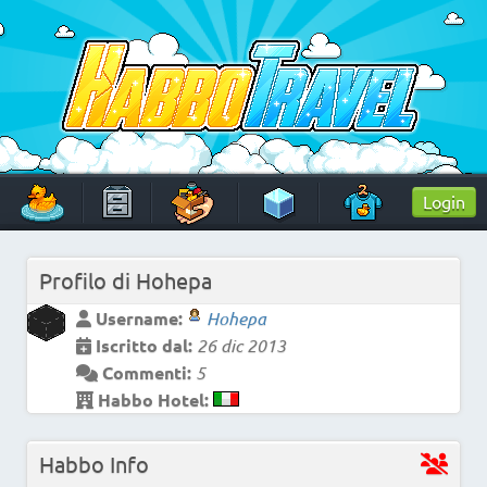
Skip
to
content
HabboTravel
Un viaggio di pixel!
Login
Profilo di
Hohepa
Username:
Hohepa
Iscritto dal:
26 dic 2013
Commenti:
5
Habbo Hotel:
Habbo Info