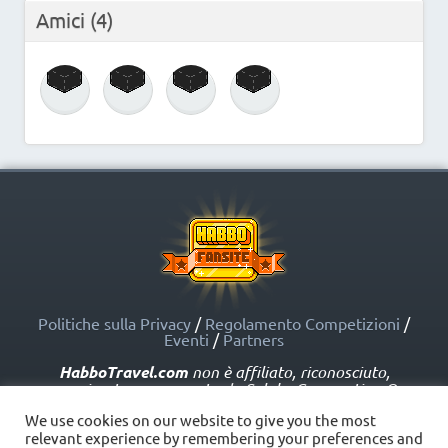
Amici
(4)
Politiche sulla Privacy
/
Regolamento Competizioni
/
Eventi
/
Partners
HabboTravel.com
non è affiliato, riconosciuto,
sponsorizzato o approvato da Sulake Corporation Oy o
dalle società affiliate. HabboTravel.com può servirsi di
We use cookies on our website to give you the most
marchi registrati e altre proprietà intellettuali di Habbo
relevant experience by remembering your preferences and
come indicato nelle Politiche sui Fansite.