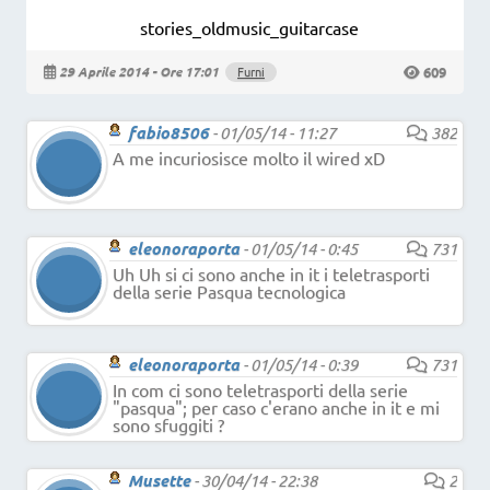
  stories_oldmusic_guitarcase
609
29 Aprile 2014 - Ore 17:01
Furni
fabio8506
-
01/05/14 - 11:27
382
A me incuriosisce molto il wired xD
eleonoraporta
-
01/05/14 - 0:45
731
Uh Uh si ci sono anche in it i teletrasporti
della serie Pasqua tecnologica
eleonoraporta
-
01/05/14 - 0:39
731
In com ci sono teletrasporti della serie
"pasqua"; per caso c'erano anche in it e mi
sono sfuggiti ?
Musette
-
30/04/14 - 22:38
2