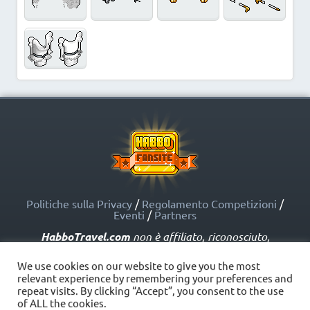
Politiche sulla Privacy
/
Regolamento Competizioni
/
Eventi
/
Partners
HabboTravel.com
non è affiliato, riconosciuto,
sponsorizzato o approvato da Sulake Corporation Oy o
dalle società affiliate. HabboTravel.com può servirsi di
We use cookies on our website to give you the most
marchi registrati e altre proprietà intellettuali di Habbo
relevant experience by remembering your preferences and
come indicato nelle Politiche sui Fansite.
repeat visits. By clicking “Accept”, you consent to the use
Copyright © HabboTravel (2012 - 2026) - V. 5.0
of ALL the cookies.