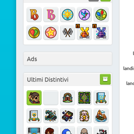
Ads
land
Ultimi Distintivi
lan