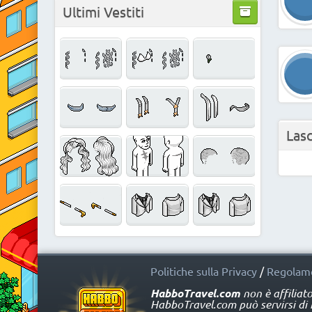
Ultimi Vestiti
Las
Politiche sulla Privacy
/
Regolame
HabboTravel.com
non è affiliat
HabboTravel.com può servirsi di ma