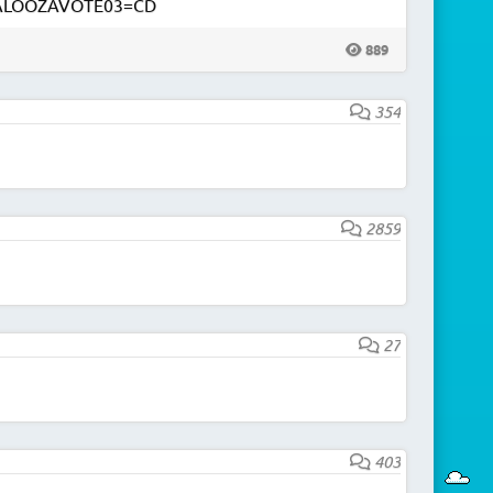
t.PALOOZAVOTE03=CD
889
354
2859
27
403