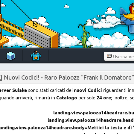
] Nuovi Codici! - Raro Palooza "Frank il Domatore"
erver Sulake
sono stati caricati dei
nuovi Codici
riguardanti in
quando arriverà, rimarrà in
Catalogo
per sole
24 ore
; inoltre, s
landing.view.palooza14headrare.bu
landing.view.palooza14headrare.head
landing.view.palooza14headrare.body=Mettici la testa e dì 