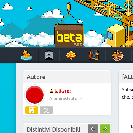
Skip
to
content
HabboTravel
Un viaggio di pixel!
Autore
[ALL
Sul
s
lollo10!
che, 
Amministratore
Distintivi Disponibili