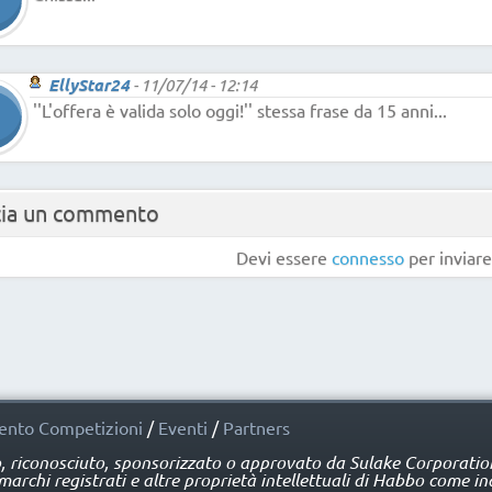
EllyStar24
-
11/07/14 - 12:14
''L'offera è valida solo oggi!'' stessa frase da 15 anni...
cia un commento
Devi essere
connesso
per inviar
nto Competizioni
/
Eventi
/
Partners
o, riconosciuto, sponsorizzato o approvato da Sulake Corporation 
rchi registrati e altre proprietà intellettuali di Habbo come ind