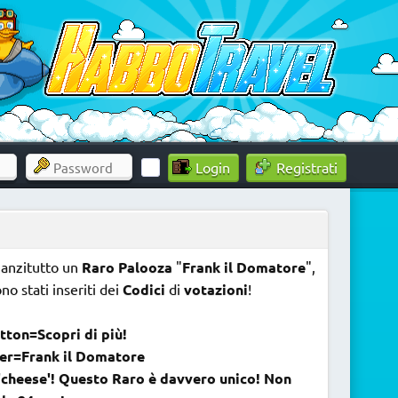
Registrati
nanzitutto un
Raro Palooza
"
Frank il Domatore
",
ono stati inseriti dei
Codici
di
votazioni
!
tton=Scopri di più!
er=Frank il Domatore
'cheese'! Questo Raro è davvero unico! Non