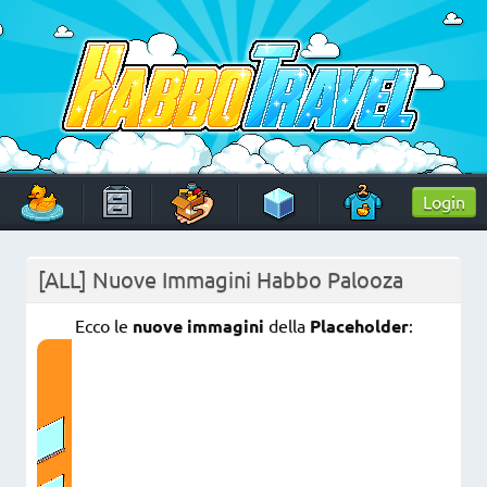
Skip
to
content
HabboTravel
Un viaggio di pixel!
Login
[ALL] Nuove Immagini Habbo Palooza
Ecco le
nuove immagini
della
P
laceholder
: