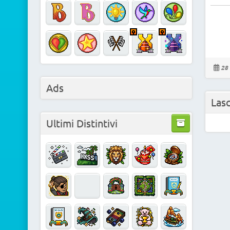
28 
Ads
Las
Ultimi Distintivi