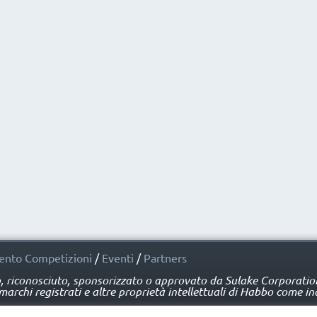
nto Competizioni
/
Eventi
/
Partners
o, riconosciuto, sponsorizzato o approvato da Sulake Corporation 
rchi registrati e altre proprietà intellettuali di Habbo come ind