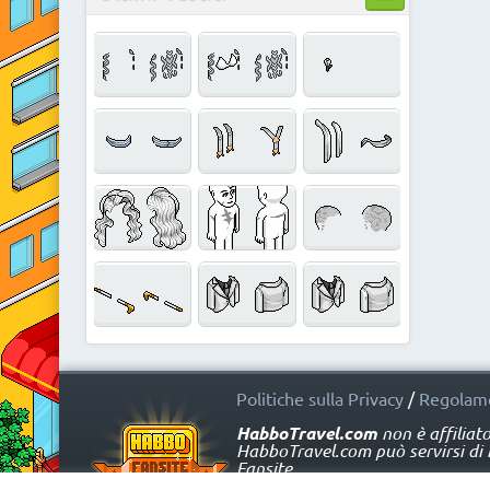
Politiche sulla Privacy
/
Regolame
HabboTravel.com
non è affiliat
HabboTravel.com può servirsi di ma
Fansite.