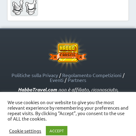
Politiche sulla Privacy
/
Regolamento Competizioni
/
Eventi
/
Partners
HabboTravel.com
non è affiliato, riconosciuto,
sponsorizzato o approvato da Sulake Corporation Oy o
dalle società affiliate. HabboTravel.com può servirsi di
We use cookies on our website to give you the most
marchi registrati e altre proprietà intellettuali di Habbo
relevant experience by remembering your preferences and
come indicato nelle Politiche sui Fansite.
repeat visits. By clicking “Accept”, you consent to the use
Copyright © HabboTravel (2012 - 2026) - V. 5.0
of ALL the cookies.
Cookie settings
ACCEPT