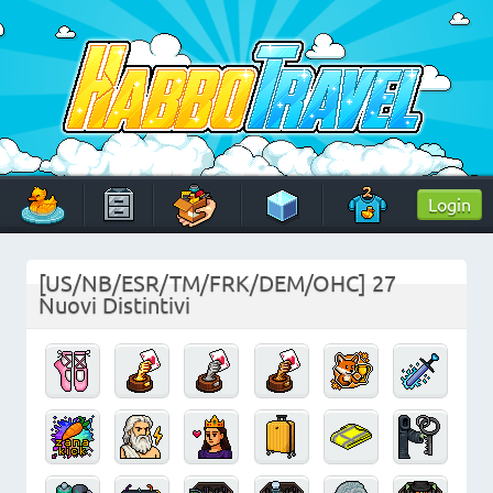
Skip
to
content
HabboTravel
Un viaggio di pixel!
Login
[US/NB/ESR/TM/FRK/DEM/OHC] 27
Nuovi Distintivi