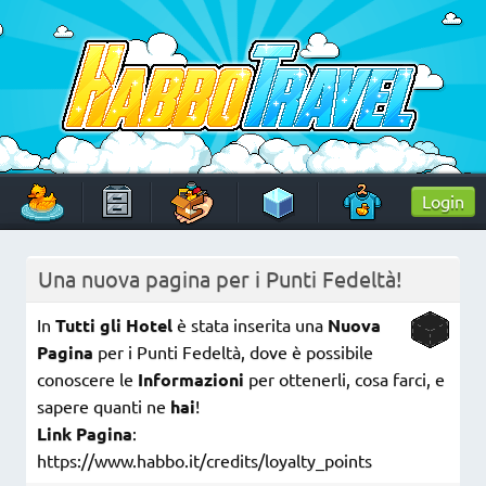
Skip
to
content
HabboTravel
Un viaggio di pixel!
Login
Una nuova pagina per i Punti Fedeltà!
In
Tutti gli Hotel
è stata inserita una
Nuova
Pagina
per i Punti Fedeltà, dove è possibile
conoscere le
Informazioni
per ottenerli, cosa farci, e
sapere quanti ne
hai
!
Link Pagina
:
https://www.habbo.it/credits/loyalty_points