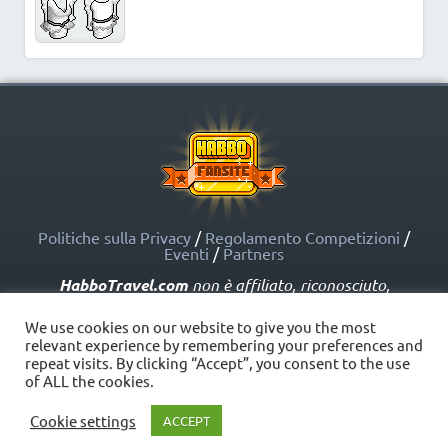
Politiche sulla Privacy
/
Regolamento Competizioni
/
Eventi
/
Partners
HabboTravel.com
non è affiliato, riconosciuto,
sponsorizzato o approvato da Sulake Corporation Oy o
dalle società affiliate. HabboTravel.com può servirsi di
We use cookies on our website to give you the most
marchi registrati e altre proprietà intellettuali di Habbo
relevant experience by remembering your preferences and
come indicato nelle Politiche sui Fansite.
repeat visits. By clicking “Accept”, you consent to the use
Copyright © HabboTravel (2012 - 2026) - V. 5.0
of ALL the cookies.
Cookie settings
ACCEPT