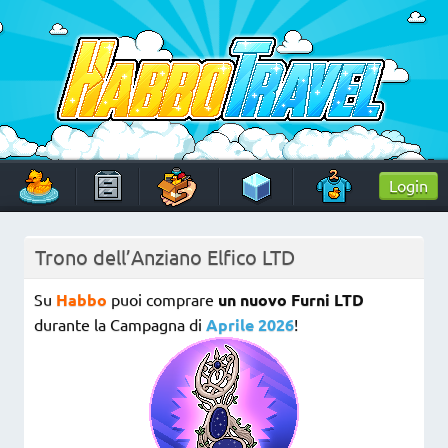
Skip
to
content
HabboTravel
Un viaggio di pixel!
Login
Trono dell’Anziano Elfico LTD
Su
Habbo
puoi comprare
un nuovo Furni
LTD
durante la Campagna di
Aprile 2026
!