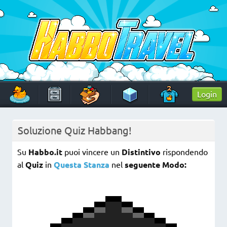
Skip
to
content
HabboTravel
Un viaggio di pixel!
Login
Soluzione Quiz Habbang!
Su
Habbo.it
puoi vincere un
Distintivo
rispondendo
al
Quiz
in
Questa Stanza
nel
seguente Modo: