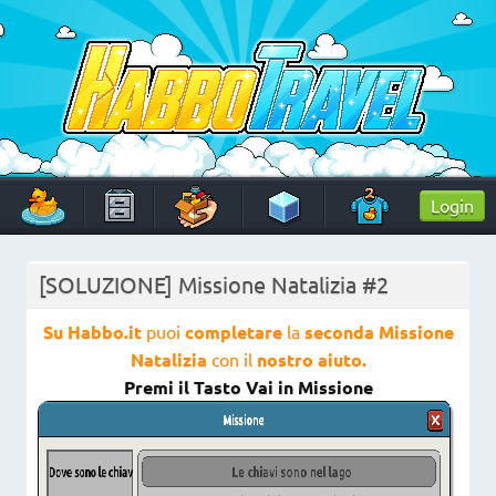
Skip
to
content
HabboTravel
Un viaggio di pixel!
Login
[SOLUZIONE] Missione Natalizia #2
Su Habbo.it
puoi
completare
la
seconda Missione
Natalizia
con il
nostro aiuto.
Premi il Tasto Vai in Missione