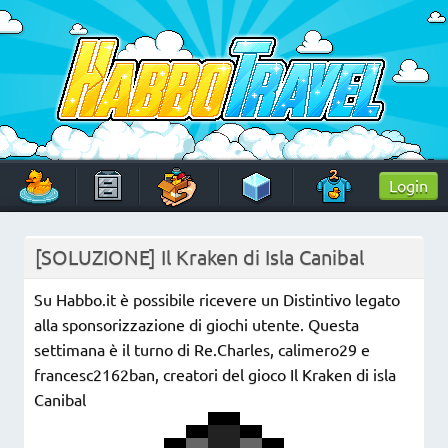
Skip
to
content
HabboTravel
Un viaggio di pixel!
Login
[SOLUZIONE] Il Kraken di Isla Canibal
Su Habbo.it è possibile ricevere un Distintivo legato
alla sponsorizzazione di giochi utente. Questa
settimana è il turno di Re.Charles, calimero29 e
francesc2162ban, creatori del gioco Il Kraken di isla
Canibal