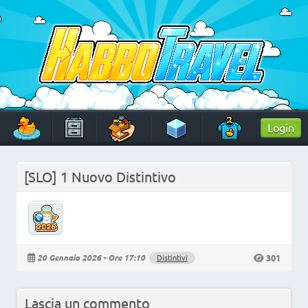
Skip
to
content
HabboTravel
Un viaggio di pixel!
Login
[SLO] 1 Nuovo Distintivo
301
20 Gennaio 2026 - Ore 17:10
Distintivi
Lascia un commento